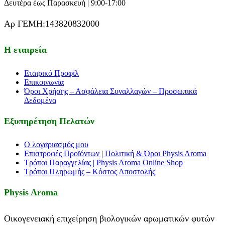
Δευτέρα έως Παρασκευή | 9:00-17:00
Αρ ΓΕΜΗ:143820832000
Η εταιρεία
Εταιρικό Προφίλ
Επικοινωνία
Όροι Χρήσης – Ασφάλεια Συναλλαγών – Προσωπικά
Δεδομένα
Εξυπηρέτηση Πελατών
Ο λογαριασμός μου
Επιστροφές Προϊόντων | Πολιτική & Όροι Physis Aroma
Τρόποι Παραγγελίας | Physis Aroma Online Shop
Τρόποι Πληρωμής – Κόστος Αποστολής
Physis Aroma
Οικογενειακή επιχείρηση βιολογικών αρωματικών φυτών