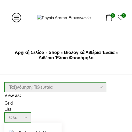
0
0
Αρχική Σελίδα
Shop
Βιολογικά Αιθέρια Έλαια
Αιθέριο Έλαιο Φασκόμηλο
View as:
Grid
List
Products
per
page