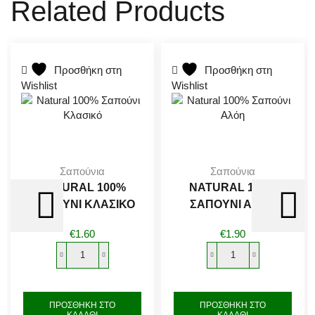
Related Products
Προσθήκη στη
Προσθήκη στη
Wishlist
Wishlist
Σαπούνια
Σαπούνια
NATURAL 100%
NATURAL 100%
ΣΑΠΟΎΝΙ ΚΛΑΣΙΚΌ
ΣΑΠΟΎΝΙ ΑΛΌΗ
€
1.60
€
1.90
Natural
Natural
100%
100%
Σαπούνι
Σαπούνι
ΠΡΟΣΘΉΚΗ ΣΤΟ
ΠΡΟΣΘΉΚΗ ΣΤΟ
Κλασικό
Αλόη
ΚΑΛΆΘΙ
ΚΑΛΆΘΙ