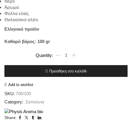
Νερό
Άρωμα
Φύλλα ελιάς
Θαλασσινό αλάτι
Ελληνικό προϊόν
Καθαρό βάρος: 100 gr
Natural
100%
Σαπούνι
Φύλλα
Προσθήκη στο καλάθι
Ελιάς
ποσότητα
Add to wishlist
SKU:
706/100
Category:
Σαπούνια
Share: