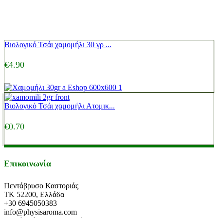
Βιολογικό Τσάι χαμομήλι 30 γρ ...
€
4.90
Βιολογικό Τσάι χαμομήλι Ατομικ...
€
0.70
Επικοινωνία
Πεντάβρυσο Καστοριάς
ΤΚ 52200, Ελλάδα
+30 6945050383
info@physisaroma.com