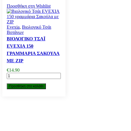
Προσθήκη στη Wishlist
Evexia
,
Βιολογικό Τσάι
Βοτάνων
ΒΙΟΛΟΓΙΚΌ ΤΣΆΙ
EVEXIA 150
ΓΡΑΜΜΆΡΙΑ ΣΑΚΟΎΛΑ
ΜΕ ZIP
€
14.90
Βιολογικό
Τσάι
EVEXIA
Προσθήκη στο καλάθι
150
γραμμάρια
Σακούλα
με
ZIP
ποσότητα