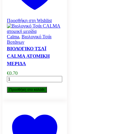
Προσθήκη στη Wishlist
Calma
,
Βιολογικό Τσάι
Βοτάνων
ΒΙΟΛΟΓΙΚΌ ΤΣΆΙ
CALMA ΑΤΟΜΙΚΉ
ΜΕΡΊΔΑ
€
0.70
Βιολογικό
Τσάι
CALMA
Προσθήκη στο καλάθι
ατομική
μερίδα
ποσότητα