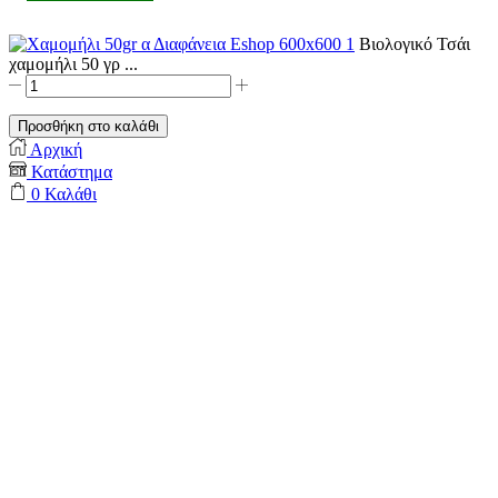
Βιολογικό Τσάι
χαμομήλι 50 γρ ...
Βιολογικό
Τσάι
χαμομήλι
Προσθήκη στο καλάθι
50
Αρχική
γρ
Κατάστημα
Σε
0
Καλάθι
διαφάνεια
ποσότητα