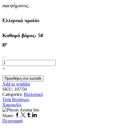
αφεψήματος..
Ελληνικό προϊόν
Καθαρό βάρος: 50
gr
Βιολογικό
Τσάι
χαμομήλι
50
γρ
Προσθήκη στο καλάθι
Σε
Add to wishlist
διαφάνεια
SKU:
107/50
ποσότητα
Categories:
Βιολογικό
Τσάι Βοτάνων
,
Χαμομήλι
Facebook
Twitter
Tumblr
Linkedin
Share:
Περιγραφή