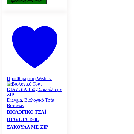
EVEXIA
Προσθήκη στο καλάθι
15
ατομικές
μερίδες
σε
βιοδιασπώμενα
φίλτρα
ποσότητα
Προσθήκη στη Wishlist
Diavgia
,
Βιολογικό Τσάι
Βοτάνων
ΒΙΟΛΟΓΙΚΌ ΤΣΆΙ
DIAVGIA 150G
ΣΑΚΟΎΛΑ ΜΕ ZIP