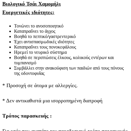
Βιολογικό Τσάι Χαμομήλι
Ευεργετικές ιδιότητες:
Τονώνει το ανοσοποιητικό
Καταπραΰνει το άγχος
Βοηθά το πεπτικό/γαστρεντερικό
Έχει αντισπασμωδικές ιδιότητες
Καταπραΰνει τους πονοκεφάλους
Ηρεμεί το νευρικό σύστημα
Βοηθά σε περιπτώσεις έλκους, κολικούς εντέρων
και
τυμπανισμό
Συμβάλλει στην ανακούφιση των παιδιών από τους πόνους
της οδοντοφυΐας
* Προσοχή σε άτομα με αλλεργίες.
* Δεν αντικαθιστά μια ισορροπημένη διατροφή
Τρόπος παρασκευής :
Για εσάς που αγαπάτε τον παραδοσιακό τρόπο παρασκευής