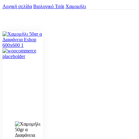
Αρχική σελίδα
Βιολογικό Τσάι
Χαμομήλι