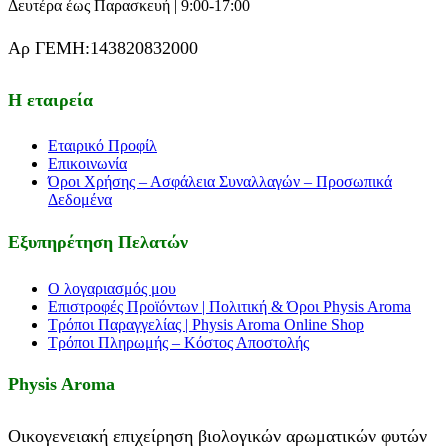
Δευτέρα έως Παρασκευή | 9:00-17:00
Αρ ΓΕΜΗ:143820832000
Η εταιρεία
Εταιρικό Προφίλ
Επικοινωνία
Όροι Χρήσης – Ασφάλεια Συναλλαγών – Προσωπικά
Δεδομένα
Εξυπηρέτηση Πελατών
Ο λογαριασμός μου
Επιστροφές Προϊόντων | Πολιτική & Όροι Physis Aroma
Τρόποι Παραγγελίας | Physis Aroma Online Shop
Τρόποι Πληρωμής – Κόστος Αποστολής
Physis Aroma
Οικογενειακή επιχείρηση βιολογικών αρωματικών φυτών