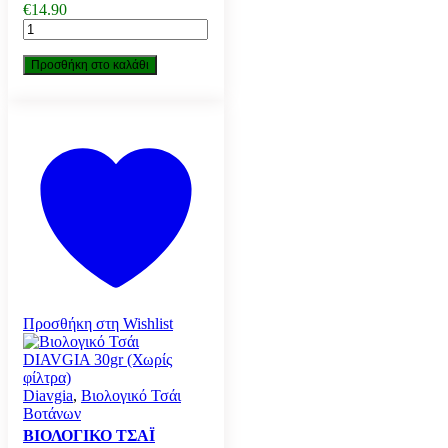
€
14.90
Βιολογικό
Τσάι
DIAVGIA
Προσθήκη στο καλάθι
150g
Σακούλα
με
ZIP
ποσότητα
Προσθήκη στη Wishlist
Diavgia
,
Βιολογικό Τσάι
Βοτάνων
ΒΙΟΛΟΓΙΚΌ ΤΣΆΙ