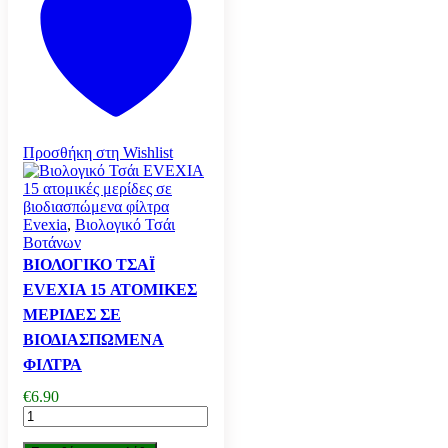
Προσθήκη στη Wishlist
Evexia
,
Βιολογικό Τσάι
Βοτάνων
ΒΙΟΛΟΓΙΚΌ ΤΣΆΙ
EVEXIA 15 ΑΤΟΜΙΚΈΣ
ΜΕΡΊΔΕΣ ΣΕ
ΒΙΟΔΙΑΣΠΏΜΕΝΑ
ΦΊΛΤΡΑ
€
6.90
Βιολογικό
Τσάι