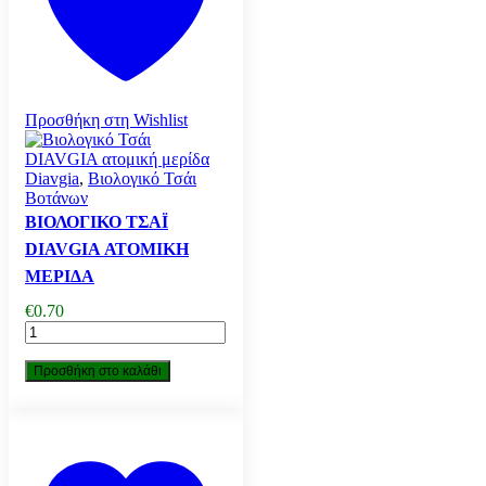
Προσθήκη στη Wishlist
Diavgia
,
Βιολογικό Τσάι
Βοτάνων
ΒΙΟΛΟΓΙΚΌ ΤΣΆΙ
DIAVGIA ΑΤΟΜΙΚΉ
ΜΕΡΊΔΑ
€
0.70
Βιολογικό
Τσάι
DIAVGIA
Προσθήκη στο καλάθι
ατομική
μερίδα
ποσότητα