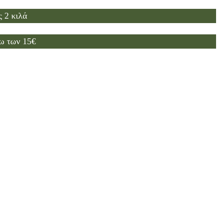
 2 κιλά
ω των 15€