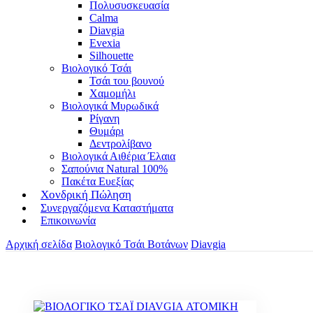
Πολυσυσκευασία
Calma
Diavgia
Evexia
Silhouette
Βιολογικό Τσάι
Τσάι του βουνού
Χαμομήλι
Βιολογικά Μυρωδικά
Ρίγανη
Θυμάρι
Δεντρολίβανο
Βιολογικά Αιθέρια Έλαια
Σαπούνια Natural 100%
Πακέτα Ευεξίας
Χονδρική Πώληση
Συνεργαζόμενα Καταστήματα
Επικοινωνία
Αρχική σελίδα
Βιολογικό Τσάι Βοτάνων
Diavgia