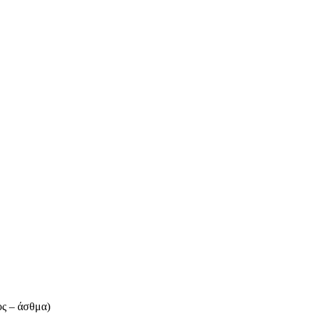
ος – άσθμα)