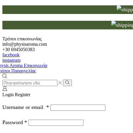
Τρόποι επικοινωνίας
info@physisaroma.com
+30 6945050383
facebook
instagram
Search
input
Search
Login
Register
Username or email
*
Password
*