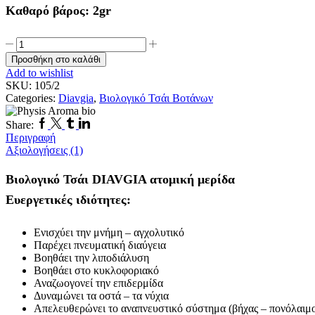
Καθαρό βάρος: 2gr
Βιολογικό
Τσάι
Προσθήκη στο καλάθι
DIAVGIA
Add to wishlist
ατομική
SKU:
105/2
μερίδα
Categories:
Diavgia
,
Βιολογικό Τσάι Βοτάνων
ποσότητα
Facebook
Twitter
Tumblr
Linkedin
Share:
Περιγραφή
Αξιολογήσεις (1)
Βιολογικό Τσάι DIAVGIA ατομική μερίδα
Ευεργετικές ιδιότητες:
Ενισχύει την μνήμη – αγχολυτικό
Παρέχει πνευματική διαύγεια
Βοηθάει την λιποδιάλυση
Βοηθάει στο κυκλοφοριακό
Αναζωογονεί την επιδερμίδα
Δυναμώνει τα οστά – τα νύχια
Απελευθερώνει το αναπνευστικό σύστημα (βήχας – πονόλαιμ